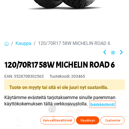
Kauppa
120/70R17 58W MICHELIN ROAD 6
120/70R17 58W MICHELIN ROAD 6
EAN:
3528708302563
Tuotekoodi:
203465
Tuote on myyty tai sitä ei ole juuri nyt saatavilla.
Käytämme evästeitä tarjotaksemme sinulle paremman
käyttökokemuksen tällä verkkosivustolla.
Evästekäytännöt
Hinta:
Jaa
343,50
€
Toimitusehdot
0
Vain välttämättömät
Hyväksyn
Customize
Haku
Toivelista
Tuoteryhmä(t)
Tili