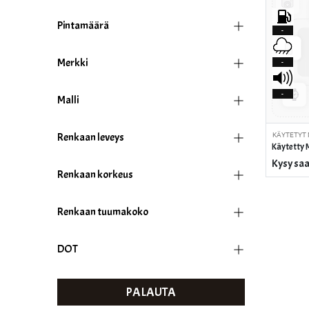
Pintamäärä
-
Merkki
-
-
Malli
Renkaan leveys
KÄYTETYT
Käytetty
Kysy sa
Renkaan korkeus
Renkaan tuumakoko
DOT
PALAUTA