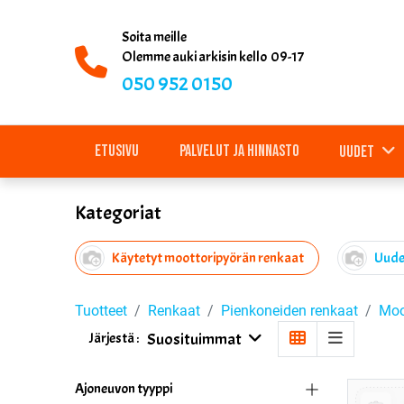
Soita meille
Olemme auki arkisin kello 09-17
050 952 0150
Etusivu
Palvelut ja hinnasto
Uudet
Kategoriat
Käytetyt moottoripyörän renkaat
Uude
Tuotteet
Renkaat
Pienkoneiden renkaat
Moo
Suosituimmat
Järjestä :
Ajoneuvon tyyppi