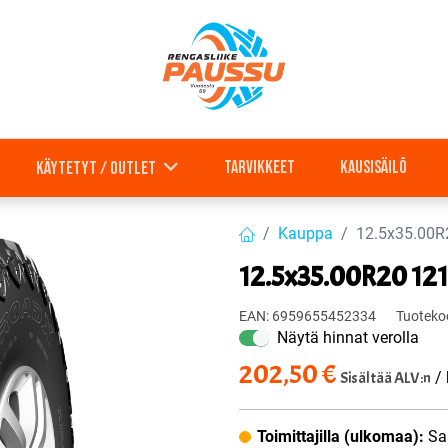
Tarvikkeet
Kausisäilö
Käytetyt / outlet
Kauppa
12.5x35.00
12.5x35.00R20 1
EAN:
6959655452334
Tuoteko
Näytä hinnat verolla
202,50
€
Sisältää ALV:n
/ 
Toimittajilla (ulkomaa):
Sa