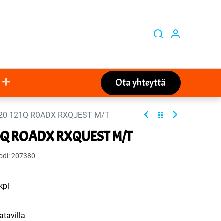
Ota yhteyttä
R20 121Q ROADX RXQUEST M/T
21Q ROADX RXQUEST M/T
odi:
207380
kpl
atavilla