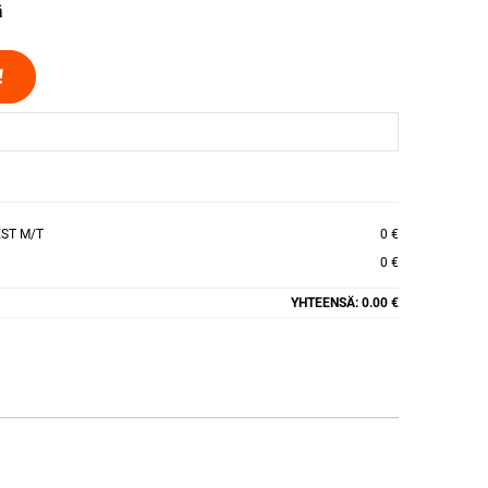
ä
!
EST M/T
0 €
0 €
YHTEENSÄ:
0.00 €