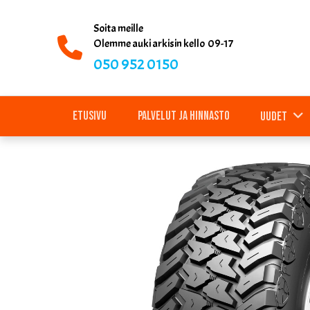
Soita meille
Olemme auki arkisin kello 09-17
050 952 0150
Etusivu
Palvelut ja hinnasto
Uudet