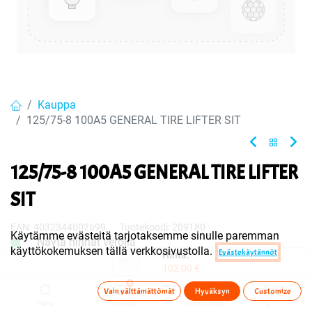
Kauppa
125/75-8 100A5 GENERAL TIRE LIFTER SIT
125/75-8 100A5 GENERAL TIRE LIFTER
SIT
EAN:
4032344002699
Tuotekoodi:
209180
Käytämme evästeitä tarjotaksemme sinulle paremman
Näytä hinnat verolla
käyttökokemuksen tällä verkkosivustolla.
Evästekäytännöt
Hinta:
102,00
€
Sisältää ALV:n
/ kpl
102,00
€
0
Vain välttämättömät
Hyväksyn
Customize
Haku
Toivelista
Tuoteryhmä(t)
Tili
Toimittajilla (ulkomaa):
Saatavilla