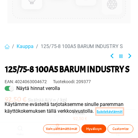
Kauppa
125/75-8 100A5 BARUM INDUSTRY S
125/75-8 100A5 BARUM INDUSTRY S
EAN:
4024063004672
Tuotekoodi:
209377
Näytä hinnat verolla
92,50
€
Sisältää ALV:n
/ kpl
Käytämme evästeitä tarjotaksemme sinulle paremman
käyttökokemuksen tällä verkkosivustolla.
Evästekäytännöt
Hinta:
Toimittajilla (ulkomaa):
Saatavilla
92,50
€
Toimitusaika:
3 arkipäivää
0
Vain välttämättömät
Hyväksyn
Customize
Haku
Toivelista
Tuoteryhmä(t)
Tili