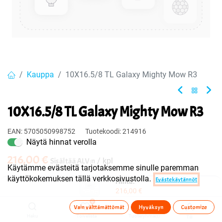
Kauppa
10X16.5/8 TL Galaxy Mighty Mow R3
10X16.5/8 TL Galaxy Mighty Mow R3
EAN:
5705050998752
Tuotekoodi:
214916
Näytä hinnat verolla
216,00
€
Sisältää ALV:n
/ kpl
Käytämme evästeitä tarjotaksemme sinulle paremman
käyttökokemuksen tällä verkkosivustolla.
Evästekäytännöt
Hinta:
Toimittajilla (kotimaa):
Saatavilla
216,00
€
Toimitusaika:
3 arkipäivää
0
Vain välttämättömät
Hyväksyn
Customize
Haku
Toivelista
Tuoteryhmä(t)
Tili