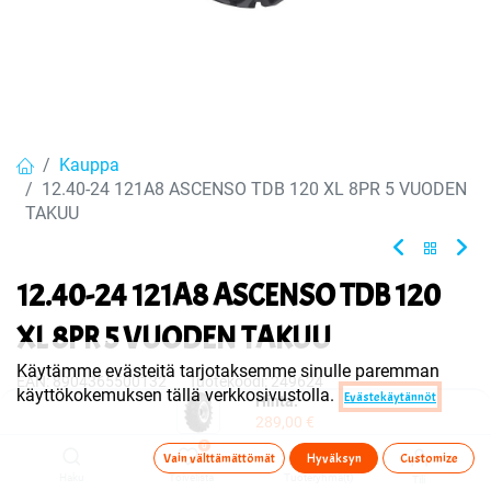
Kauppa
12.40-24 121A8 ASCENSO TDB 120 XL 8PR 5 VUODEN
TAKUU
12.40-24 121A8 ASCENSO TDB 120
XL 8PR 5 VUODEN TAKUU
Käytämme evästeitä tarjotaksemme sinulle paremman
EAN:
8904365500132
Tuotekoodi:
249624
käyttökokemuksen tällä verkkosivustolla.
Evästekäytännöt
Hinta:
Näytä hinnat verolla
289,00
€
289,00
€
Sisältää ALV:n
/ kpl
0
Vain välttämättömät
Hyväksyn
Customize
Haku
Toivelista
Tuoteryhmä(t)
Tili