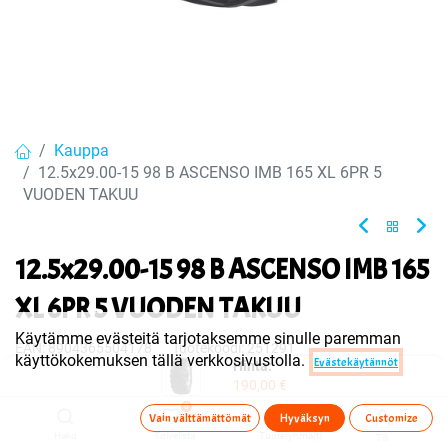
Kauppa
12.5x29.00-15 98 B ASCENSO IMB 165 XL 6PR 5
VUODEN TAKUU
12.5x29.00-15 98 B ASCENSO IMB 165
XL 6PR 5 VUODEN TAKUU
Käytämme evästeitä tarjotaksemme sinulle paremman
EAN:
8904365504178
Tuotekoodi:
251291
käyttökokemuksen tällä verkkosivustolla.
Evästekäytännöt
Hinta:
Tuote on myyty tai sitä ei ole juuri nyt saatavilla.
190,00
€
0
Vain välttämättömät
Hyväksyn
Customize
Haku
Toivelista
Tuoteryhmä(t)
Tili