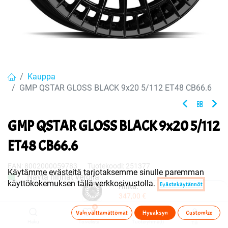
Kauppa
GMP QSTAR GLOSS BLACK 9x20 5/112 ET48 CB66.6
GMP QSTAR GLOSS BLACK 9x20 5/112
ET48 CB66.6
EAN:
8002000059783
Tuotekoodi:
251377
Käytämme evästeitä tarjotaksemme sinulle paremman
Näytä hinnat verolla
käyttökokemuksen tällä verkkosivustolla.
Evästekäytännöt
Hinta:
347,00
€
Sisältää ALV:n
/ kpl
347,00
€
0
Vain välttämättömät
Hyväksyn
Customize
Haku
Toivelista
Tuoteryhmä(t)
Tili
Toimittajilla (kotimaa):
Saatavilla