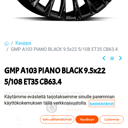
Kauppa
GMP A103 PIANO BLACK 9.5x22 5/108 ET35 CB63.4
GMP A103 PIANO BLACK 9.5x22
5/108 ET35 CB63.4
EAN:
8002000079866
Tuotekoodi:
255437
Käytämme evästeitä tarjotaksemme sinulle paremman
käyttökokemuksen tällä verkkosivustolla.
Evästekäytännöt
Tuote on myyty tai sitä ei ole juuri nyt saatavilla.
Hinta:
634,00
€
0
Vain välttämättömät
Hyväksyn
Customize
Jaa
Haku
Toivelista
Tuoteryhmä(t)
Tili