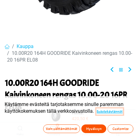
Kauppa
10.00R20 164H GOODRIDE Kaivinkoneen rengas 10.00-
20 16PR EL08
10.00R20 164H GOODRIDE
Kaivinkoneen rengas 10.00-20 16PR
Käytämme evästeitä tarjotaksemme sinulle paremman
EL08
käyttökokemuksen tällä verkkosivustolla.
Evästekäytännöt
Hinta:
420,50
€
EAN:
6938112624163
Tuotekoodi:
262051
0
Vain välttämättömät
Hyväksyn
Customize
Tuote on myyty tai sitä ei ole juuri nyt saatavilla.
Haku
Toivelista
Tuoteryhmä(t)
Tili