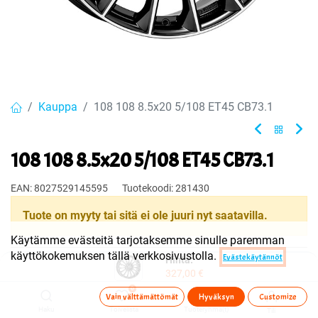
Kauppa
108 108 8.5x20 5/108 ET45 CB73.1
108 108 8.5x20 5/108 ET45 CB73.1
EAN:
8027529145595
Tuotekoodi:
281430
Tuote on myyty tai sitä ei ole juuri nyt saatavilla.
Käytämme evästeitä tarjotaksemme sinulle paremman
käyttökokemuksen tällä verkkosivustolla.
Evästekäytännöt
Hinta:
Jaa
327,00
€
Toimitusehdot
0
Vain välttämättömät
Hyväksyn
Customize
Haku
Toivelista
Tuoteryhmä(t)
Tili