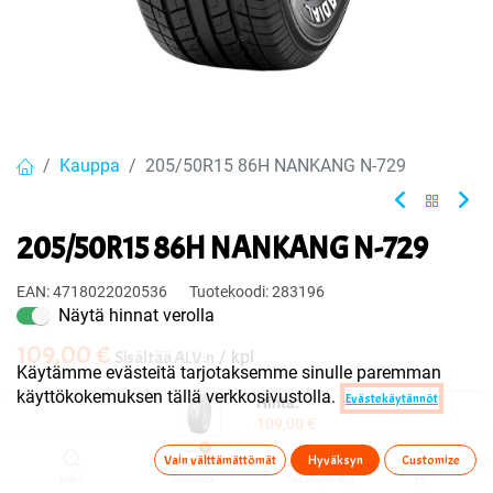
Kauppa
205/50R15 86H NANKANG N-729
205/50R15 86H NANKANG N-729
EAN:
4718022020536
Tuotekoodi:
283196
Näytä hinnat verolla
109,00
€
Sisältää ALV:n
/ kpl
Käytämme evästeitä tarjotaksemme sinulle paremman
käyttökokemuksen tällä verkkosivustolla.
Evästekäytännöt
Hinta:
Toimittajilla (kotimaa):
Saatavilla
109,00
€
Toimitusaika:
3 arkipäivää
0
Vain välttämättömät
Hyväksyn
Customize
Haku
Toivelista
Tuoteryhmä(t)
Tili