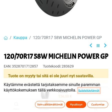
Kauppa
120/70R17 58W MICHELIN POWER GP
120/70R17 58W MICHELIN POWER GP
EAN:
3528701712857
Tuotekoodi:
283629
Tuote on myyty tai sitä ei ole juuri nyt saatavilla.
Käytämme evästeitä tarjotaksemme sinulle paremman
käyttökokemuksen tällä verkkosivustolla.
Evästekäytännöt
Hinta:
Jaa
156,00
€
Toimitusehdot
0
Vain välttämättömät
Hyväksyn
Customize
Haku
Toivelista
Tuoteryhmä(t)
Tili