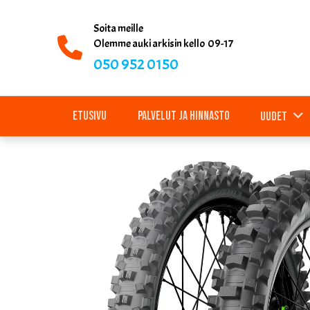
Soita meille
Olemme auki arkisin kello 09-17
050 952 0150
Etusivu
Palvelut ja hinnasto
Uudet