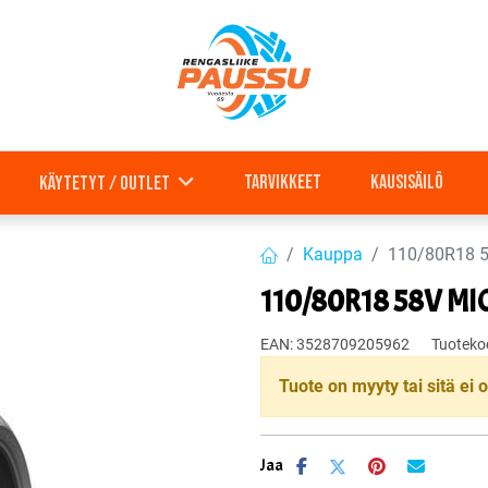
Tarvikkeet
Kausisäilö
Käytetyt / outlet
Kauppa
110/80R18 
110/80R18 58V M
EAN:
3528709205962
Tuoteko
Tuote on myyty tai sitä ei o
Jaa