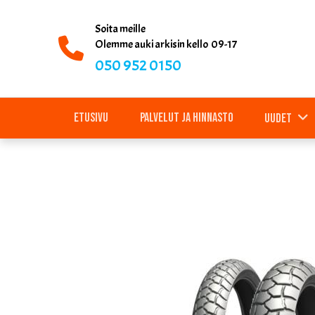
Soita meille
Olemme auki arkisin kello 09-17
050 952 0150
Etusivu
Palvelut ja hinnasto
Uudet