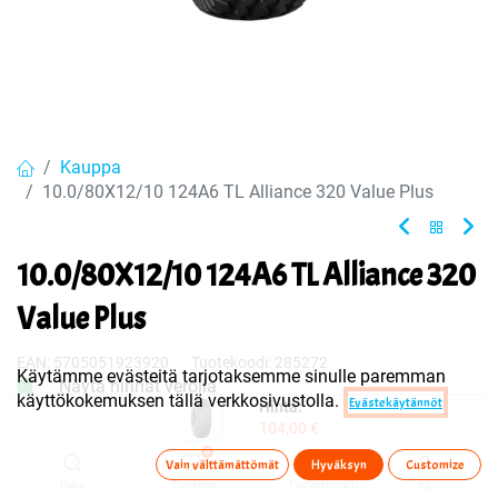
Kauppa
10.0/80X12/10 124A6 TL Alliance 320 Value Plus
10.0/80X12/10 124A6 TL Alliance 320
Value Plus
EAN:
5705051923920
Tuotekoodi:
285272
Käytämme evästeitä tarjotaksemme sinulle paremman
Näytä hinnat verolla
käyttökokemuksen tällä verkkosivustolla.
Evästekäytännöt
Hinta:
104,00
€
Sisältää ALV:n
/ kpl
104,00
€
0
Vain välttämättömät
Hyväksyn
Customize
Haku
Toivelista
Tuoteryhmä(t)
Tili
Toimittajilla (kotimaa):
Saatavilla