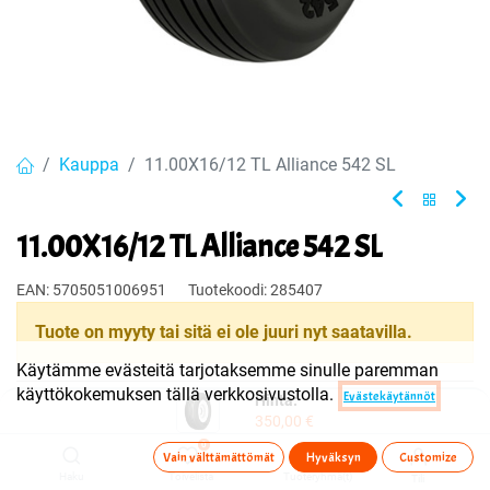
Kauppa
11.00X16/12 TL Alliance 542 SL
11.00X16/12 TL Alliance 542 SL
EAN:
5705051006951
Tuotekoodi:
285407
Tuote on myyty tai sitä ei ole juuri nyt saatavilla.
Käytämme evästeitä tarjotaksemme sinulle paremman
käyttökokemuksen tällä verkkosivustolla.
Evästekäytännöt
Hinta:
Jaa
350,00
€
Toimitusehdot
0
Vain välttämättömät
Hyväksyn
Customize
Haku
Toivelista
Tuoteryhmä(t)
Tili