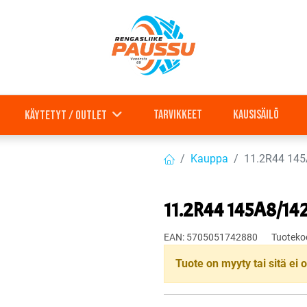
Tarvikkeet
Kausisäilö
Käytetyt / outlet
Kauppa
11.2R44 145
11.2R44 145A8/142D
EAN:
5705051742880
Tuoteko
Tuote on myyty tai sitä ei o