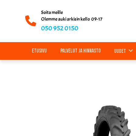
Soita meille
Olemme auki arkisin kello 09-17
050 952 0150
Etusivu
Palvelut ja hinnasto
Uudet