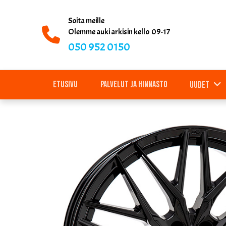
Soita meille
Olemme auki arkisin kello 09-17
050 952 0150
Etusivu
Palvelut ja hinnasto
Uudet