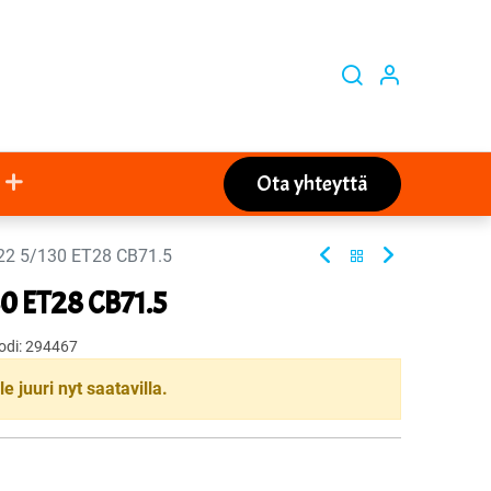
Ota yhteyttä
22 5/130 ET28 CB71.5
30 ET28 CB71.5
odi:
294467
le juuri nyt saatavilla.