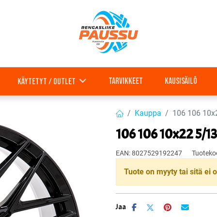
Tarvikkeet
Kausisäilö
Käytetyt / outlet
Kauppa
106 106 10x
106 106 10x22 5/1
EAN:
8027529192247
Tuoteko
Tuote on myyty tai sitä ei o
Jaa