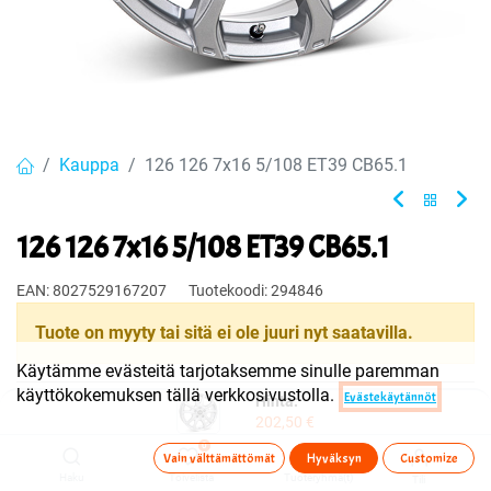
Kauppa
126 126 7x16 5/108 ET39 CB65.1
126 126 7x16 5/108 ET39 CB65.1
EAN:
8027529167207
Tuotekoodi:
294846
Tuote on myyty tai sitä ei ole juuri nyt saatavilla.
Käytämme evästeitä tarjotaksemme sinulle paremman
käyttökokemuksen tällä verkkosivustolla.
Evästekäytännöt
Hinta:
Jaa
202,50
€
Toimitusehdot
0
Vain välttämättömät
Hyväksyn
Customize
Haku
Toivelista
Tuoteryhmä(t)
Tili