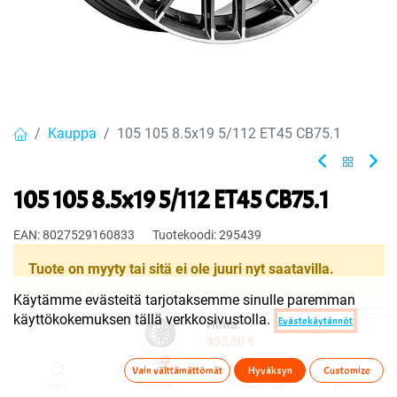
Kauppa
105 105 8.5x19 5/112 ET45 CB75.1
105 105 8.5x19 5/112 ET45 CB75.1
EAN:
8027529160833
Tuotekoodi:
295439
Tuote on myyty tai sitä ei ole juuri nyt saatavilla.
Käytämme evästeitä tarjotaksemme sinulle paremman
käyttökokemuksen tällä verkkosivustolla.
Evästekäytännöt
Hinta:
Jaa
452,50
€
Toimitusehdot
0
Vain välttämättömät
Hyväksyn
Customize
Haku
Toivelista
Tuoteryhmä(t)
Tili