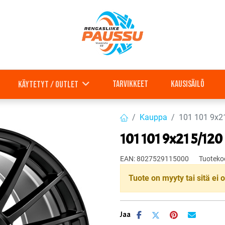
Tarvikkeet
Kausisäilö
Käytetyt / outlet
Kauppa
101 101 9x2
101 101 9x21 5/120
EAN:
8027529115000
Tuoteko
Tuote on myyty tai sitä ei o
Jaa