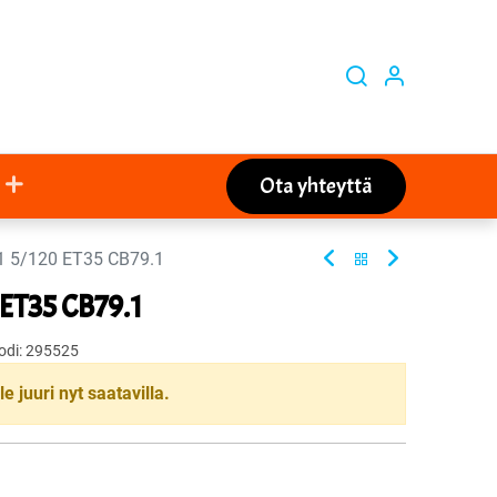
Ota yhteyttä
1 5/120 ET35 CB79.1
 ET35 CB79.1
odi:
295525
le juuri nyt saatavilla.