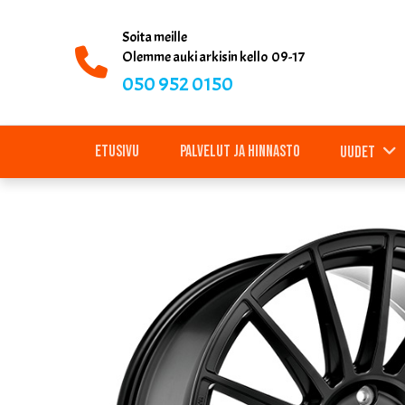
Soita meille
Olemme auki arkisin kello 09-17
050 952 0150
Etusivu
Palvelut ja hinnasto
Uudet