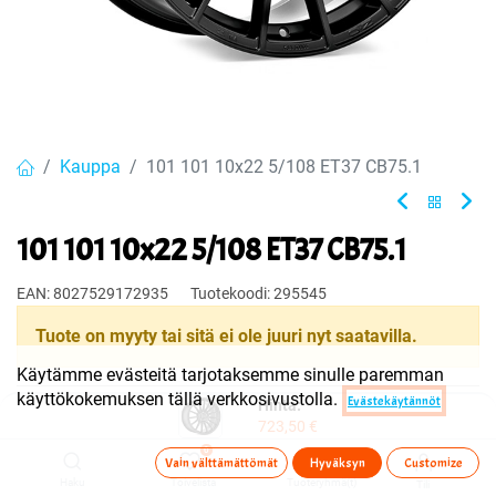
Kauppa
101 101 10x22 5/108 ET37 CB75.1
101 101 10x22 5/108 ET37 CB75.1
EAN:
8027529172935
Tuotekoodi:
295545
Tuote on myyty tai sitä ei ole juuri nyt saatavilla.
Käytämme evästeitä tarjotaksemme sinulle paremman
käyttökokemuksen tällä verkkosivustolla.
Evästekäytännöt
Hinta:
Jaa
723,50
€
Toimitusehdot
0
Vain välttämättömät
Hyväksyn
Customize
Haku
Toivelista
Tuoteryhmä(t)
Tili