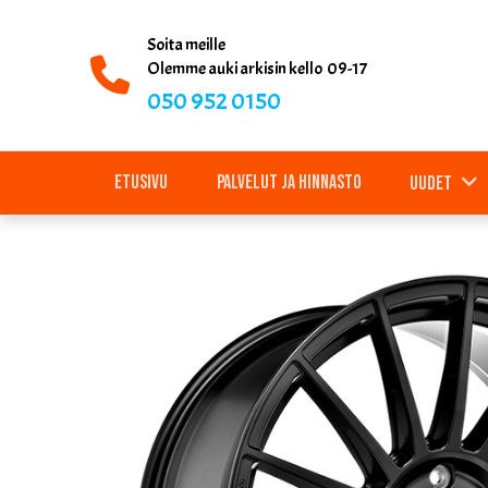
Soita meille
Olemme auki arkisin kello 09-17
050 952 0150
Etusivu
Palvelut ja hinnasto
Uudet