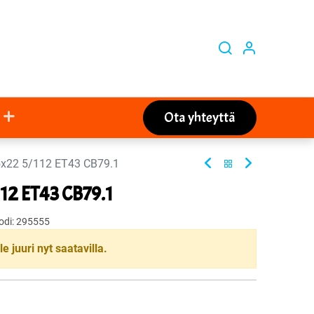
Ota yhteyttä
5x22 5/112 ET43 CB79.1
112 ET43 CB79.1
odi:
295555
le juuri nyt saatavilla.