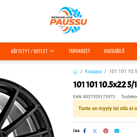
Tarvikkeet
Kausisäilö
Käytetyt / outlet
Kauppa
101 101 10.
101 101 10.5x22 5/
EAN:
8027529172973
Tuoteko
Tuote on myyty tai sitä ei o
Jaa