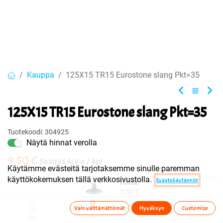
Kauppa
125X15 TR15 Eurostone slang Pkt=35
125X15 TR15 Eurostone slang Pkt=35
Tuotekoodi:
304925
Näytä hinnat verolla
9,50
€
Sisältää ALV:n
/ kpl
Käytämme evästeitä tarjotaksemme sinulle paremman
käyttökokemuksen tällä verkkosivustolla.
Evästekäytännöt
Hinta:
Toimittajilla (kotimaa):
Saatavilla
9,50
€
Toimitusaika:
3 arkipäivää
0
Vain välttämättömät
Hyväksyn
Customize
Haku
Toivelista
Tuoteryhmä(t)
Tili