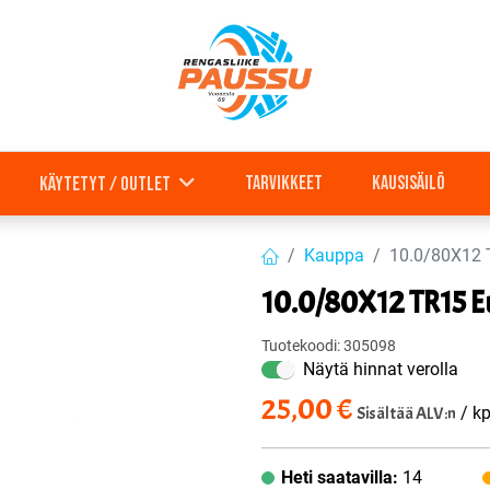
Tarvikkeet
Kausisäilö
Käytetyt / outlet
Kauppa
10.0/80X12 
10.0/80X12 TR15 E
Tuotekoodi:
305098
Näytä hinnat verolla
25,00
€
Sisältää ALV:n
/ kp
Heti saatavilla:
14