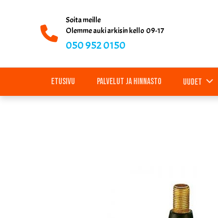
Soita meille
Olemme auki arkisin kello 09-17
050 952 0150
Etusivu
Palvelut ja hinnasto
Uudet