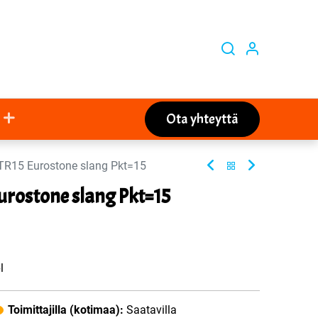
Ota yhteyttä
TR15 Eurostone slang Pkt=15
urostone slang Pkt=15
l
Toimittajilla (kotimaa):
Saatavilla