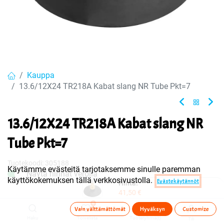
Kauppa
13.6/12X24 TR218A Kabat slang NR Tube Pkt=7
13.6/12X24 TR218A Kabat slang NR
Tube Pkt=7
Tuotekoodi:
305188
Käytämme evästeitä tarjotaksemme sinulle paremman
Näytä hinnat verolla
käyttökokemuksen tällä verkkosivustolla.
Evästekäytännöt
Hinta:
41,50
€
Sisältää ALV:n
/ kpl
41,50
€
0
Vain välttämättömät
Hyväksyn
Customize
Haku
Toivelista
Tuoteryhmä(t)
Tili
Heti
Toimittajilla (kotimaa):
Saatavilla