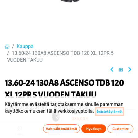
Kauppa
13.60-24 130A8 ASCENSO TDB 120 XL 12PR 5
VUODEN TAKUU
13.60-24 130A8 ASCENSO TDB 120
XL 12PR 5 VUODEN TAKUU
Käytämme evästeitä tarjotaksemme sinulle paremman
EAN:
8904365504789
Tuotekoodi:
307589
käyttökokemuksen tällä verkkosivustolla.
Evästekäytännöt
Hinta:
Tuote on myyty tai sitä ei ole juuri nyt saatavilla.
385,00
€
0
Vain välttämättömät
Hyväksyn
Customize
Haku
Toivelista
Tuoteryhmä(t)
Tili