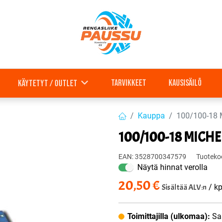
Tarvikkeet
Kausisäilö
Käytetyt / outlet
Kauppa
100/100-18
100/100-18 MICH
EAN:
3528700347579
Tuoteko
Näytä hinnat verolla
20,50
€
Sisältää ALV:n
/ kp
Toimittajilla (ulkomaa):
Sa