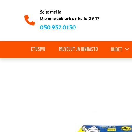
Soita meille
Olemme auki arkisin kello 09-17
050 952 0150
Etusivu
Palvelut ja hinnasto
Uudet