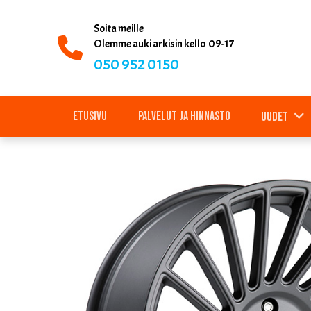
Soita meille
Olemme auki arkisin kello 09-17
050 952 0150
Etusivu
Palvelut ja hinnasto
Uudet