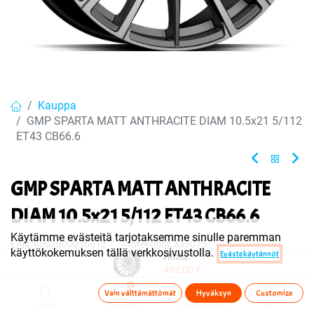
Kauppa
GMP SPARTA MATT ANTHRACITE DIAM 10.5x21 5/112
ET43 CB66.6
GMP SPARTA MATT ANTHRACITE
DIAM 10.5x21 5/112 ET43 CB66.6
Käytämme evästeitä tarjotaksemme sinulle paremman
EAN:
8002000036012
Tuotekoodi:
333075
käyttökokemuksen tällä verkkosivustolla.
Evästekäytännöt
Hinta:
Tuote on myyty tai sitä ei ole juuri nyt saatavilla.
492,00
€
0
Vain välttämättömät
Hyväksyn
Customize
Haku
Toivelista
Tuoteryhmä(t)
Tili