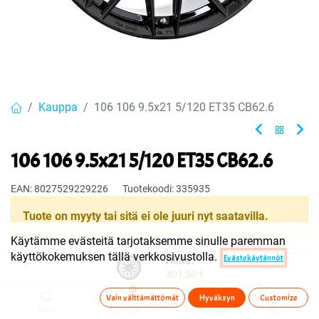
Kauppa
106 106 9.5x21 5/120 ET35 CB62.6
106 106 9.5x21 5/120 ET35 CB62.6
EAN:
8027529229226
Tuotekoodi:
335935
Tuote on myyty tai sitä ei ole juuri nyt saatavilla.
Käytämme evästeitä tarjotaksemme sinulle paremman
käyttökokemuksen tällä verkkosivustolla.
Evästekäytännöt
Hinta:
Jaa
401,50
€
Toimitusehdot
0
Vain välttämättömät
Hyväksyn
Customize
Haku
Toivelista
Tuoteryhmä(t)
Tili