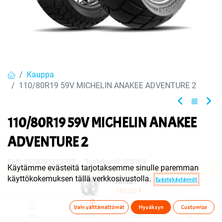
Kauppa
110/80R19 59V MICHELIN ANAKEE ADVENTURE 2
110/80R19 59V MICHELIN ANAKEE
ADVENTURE 2
EAN:
3528701212722
Tuotekoodi:
338104
Käytämme evästeitä tarjotaksemme sinulle paremman
käyttökokemuksen tällä verkkosivustolla.
Evästekäytännöt
Tuote on myyty tai sitä ei ole juuri nyt saatavilla.
Hinta:
185,00
€
0
Vain välttämättömät
Hyväksyn
Customize
Jaa
Haku
Toivelista
Tuoteryhmä(t)
Tili