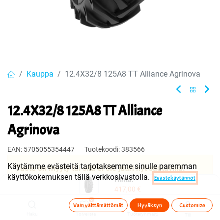
Kauppa
12.4X32/8 125A8 TT Alliance Agrinova
12.4X32/8 125A8 TT Alliance
Agrinova
EAN:
5705055354447
Tuotekoodi:
383566
Käytämme evästeitä tarjotaksemme sinulle paremman
Tuote on myyty tai sitä ei ole juuri nyt saatavilla.
käyttökokemuksen tällä verkkosivustolla.
Evästekäytännöt
Hinta:
417,00
€
0
Jaa
Vain välttämättömät
Hyväksyn
Customize
Haku
Toivelista
Tuoteryhmä(t)
Tili
Toimitusehdot