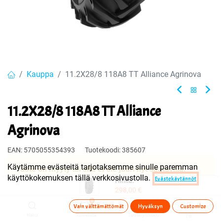
Kauppa
11.2X28/8 118A8 TT Alliance Agrinova
11.2X28/8 118A8 TT Alliance
Agrinova
EAN:
5705055354393
Tuotekoodi:
385607
Käytämme evästeitä tarjotaksemme sinulle paremman
Tuote on myyty tai sitä ei ole juuri nyt saatavilla.
käyttökokemuksen tällä verkkosivustolla.
Evästekäytännöt
Hinta:
298,00
€
0
Jaa
Vain välttämättömät
Hyväksyn
Customize
Haku
Toivelista
Tuoteryhmä(t)
Tili
Toimitusehdot