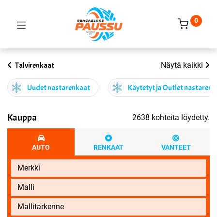
0
Talvirenkaat
Näytä kaikki
Uudet nastarenkaat
Käytetyt ja Outlet nastaren
Kauppa
2638 kohteita löydetty.
AUTO
RENKAAT
VANTEET