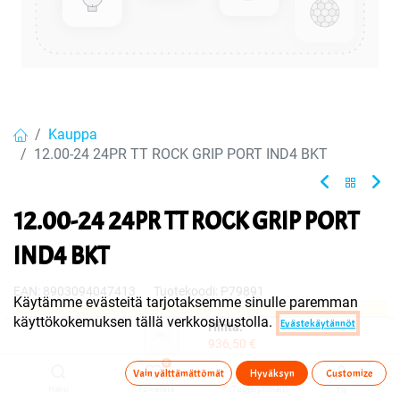
Kauppa
12.00-24 24PR TT ROCK GRIP PORT IND4 BKT
12.00-24 24PR TT ROCK GRIP PORT
IND4 BKT
EAN:
8903094047413
Tuotekoodi:
P79891
Käytämme evästeitä tarjotaksemme sinulle paremman
käyttökokemuksen tällä verkkosivustolla.
Evästekäytännöt
Tuote on myyty tai sitä ei ole juuri nyt saatavilla.
Hinta:
936,50
€
0
Vain välttämättömät
Hyväksyn
Customize
Jaa
Haku
Toivelista
Tuoteryhmä(t)
Tili