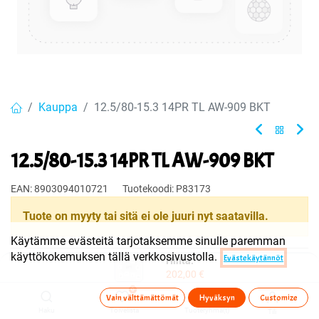
Kauppa
12.5/80-15.3 14PR TL AW-909 BKT
12.5/80-15.3 14PR TL AW-909 BKT
EAN:
8903094010721
Tuotekoodi:
P83173
Tuote on myyty tai sitä ei ole juuri nyt saatavilla.
Käytämme evästeitä tarjotaksemme sinulle paremman
käyttökokemuksen tällä verkkosivustolla.
Evästekäytännöt
Hinta:
Jaa
202,00
€
Toimitusehdot
0
Vain välttämättömät
Hyväksyn
Customize
Haku
Toivelista
Tuoteryhmä(t)
Tili