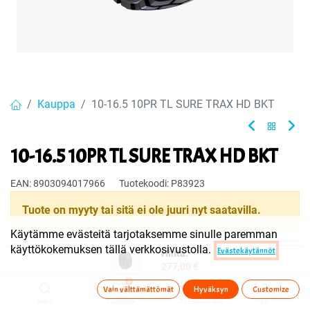
Kauppa
10-16.5 10PR TL SURE TRAX HD BKT
10-16.5 10PR TL SURE TRAX HD BKT
EAN:
8903094017966
Tuotekoodi:
P83923
Tuote on myyty tai sitä ei ole juuri nyt saatavilla.
Käytämme evästeitä tarjotaksemme sinulle paremman
käyttökokemuksen tällä verkkosivustolla.
Evästekäytännöt
Hinta:
Jaa
277,00
€
Toimitusehdot
0
Vain välttämättömät
Hyväksyn
Customize
Haku
Toivelista
Tuoteryhmä(t)
Tili