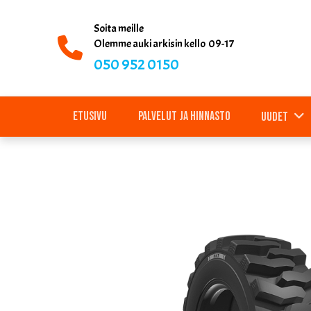
Soita meille
Olemme auki arkisin kello 09-17
050 952 0150
Etusivu
Palvelut ja hinnasto
Uudet