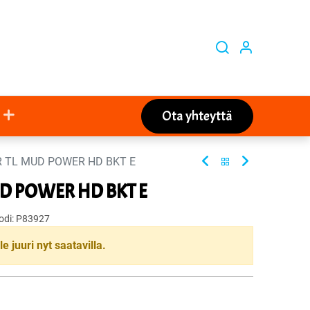
Ota yhteyttä
PR TL MUD POWER HD BKT E
MUD POWER HD BKT E
odi:
P83927
le juuri nyt saatavilla.