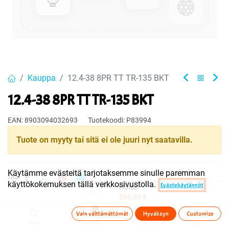
Kauppa
12.4-38 8PR TT TR-135 BKT
12.4-38 8PR TT TR-135 BKT
EAN:
8903094032693
Tuotekoodi:
P83994
Tuote on myyty tai sitä ei ole juuri nyt saatavilla.
Käytämme evästeitä tarjotaksemme sinulle paremman
Jaa
käyttökokemuksen tällä verkkosivustolla.
Evästekäytännöt
Hinta:
Toimitusehdot
586,00
€
0
Vain välttämättömät
Hyväksyn
Customize
Haku
Toivelista
Tuoteryhmä(t)
Tili