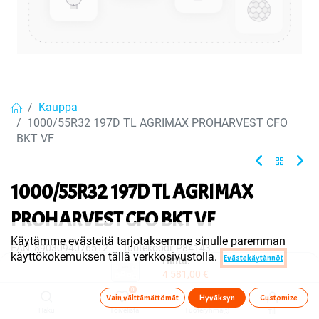
Kauppa
1000/55R32 197D TL AGRIMAX PROHARVEST CFO
BKT VF
1000/55R32 197D TL AGRIMAX
PROHARVEST CFO BKT VF
Käytämme evästeitä tarjotaksemme sinulle paremman
EAN:
8903094076512
Tuotekoodi:
P84143
käyttökokemuksen tällä verkkosivustolla.
Evästekäytännöt
Hinta:
Tuote on myyty tai sitä ei ole juuri nyt saatavilla.
4 581,00
€
0
Vain välttämättömät
Hyväksyn
Customize
Haku
Toivelista
Tuoteryhmä(t)
Tili