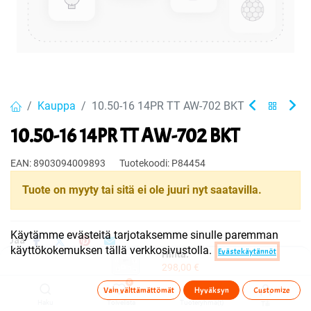
Kauppa
10.50-16 14PR TT AW-702 BKT
10.50-16 14PR TT AW-702 BKT
EAN:
8903094009893
Tuotekoodi:
P84454
Tuote on myyty tai sitä ei ole juuri nyt saatavilla.
Käytämme evästeitä tarjotaksemme sinulle paremman
Jaa
käyttökokemuksen tällä verkkosivustolla.
Evästekäytännöt
Hinta:
Toimitusehdot
298,00
€
0
Vain välttämättömät
Hyväksyn
Customize
Haku
Toivelista
Tuoteryhmä(t)
Tili