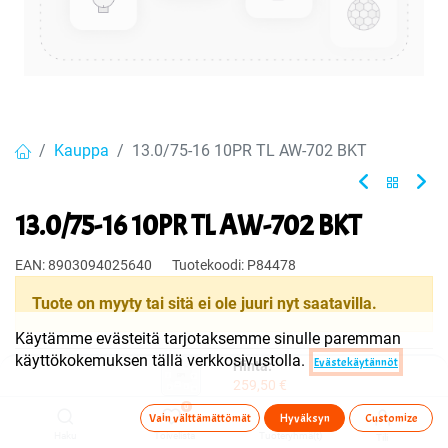
Kauppa
13.0/75-16 10PR TL AW-702 BKT
13.0/75-16 10PR TL AW-702 BKT
EAN:
8903094025640
Tuotekoodi:
P84478
Tuote on myyty tai sitä ei ole juuri nyt saatavilla.
Käytämme evästeitä tarjotaksemme sinulle paremman
käyttökokemuksen tällä verkkosivustolla.
Evästekäytännöt
Hinta:
Jaa
259,50
€
Toimitusehdot
0
Vain välttämättömät
Hyväksyn
Customize
Haku
Toivelista
Tuoteryhmä(t)
Tili