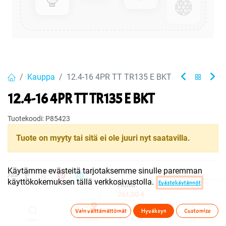
Kauppa
12.4-16 4PR TT TR135 E BKT
12.4-16 4PR TT TR135 E BKT
Tuotekoodi:
P85423
Tuote on myyty tai sitä ei ole juuri nyt saatavilla.
Käytämme evästeitä tarjotaksemme sinulle paremman
Jaa
käyttökokemuksen tällä verkkosivustolla.
Evästekäytännöt
Hinta:
Toimitusehdot
261,00
€
0
Vain välttämättömät
Hyväksyn
Customize
Haku
Toivelista
Tuoteryhmä(t)
Tili