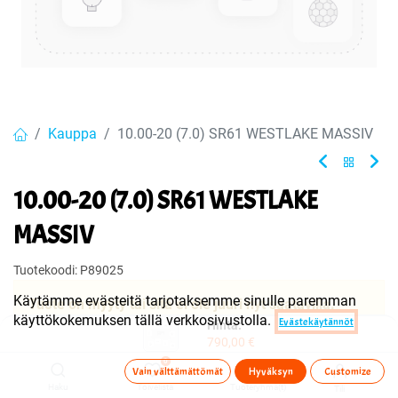
Kauppa
10.00-20 (7.0) SR61 WESTLAKE MASSIV
10.00-20 (7.0) SR61 WESTLAKE
MASSIV
Tuotekoodi:
P89025
Käytämme evästeitä tarjotaksemme sinulle paremman
Tuote on myyty tai sitä ei ole juuri nyt saatavilla.
käyttökokemuksen tällä verkkosivustolla.
Evästekäytännöt
Hinta:
790,00
€
0
Jaa
Vain välttämättömät
Hyväksyn
Customize
Haku
Toivelista
Tuoteryhmä(t)
Tili
Toimitusehdot