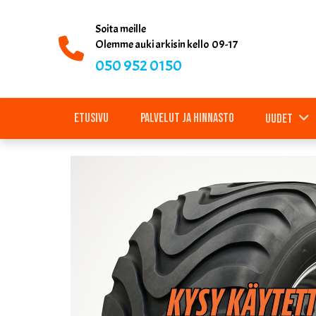
Soita meille
Olemme auki arkisin kello 09-17
050 952 0150
Etusivu
Palvelut ja hinnasto
Uudet