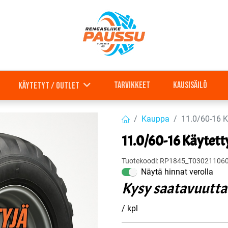
Tarvikkeet
Kausisäilö
Käytetyt / outlet
Kauppa
11.0/60-16 K
11.0/60-16 Käytet
Tuotekoodi:
RP1845_T03021106
Näytä hinnat verolla
Kysy saatavuutta
/ kpl