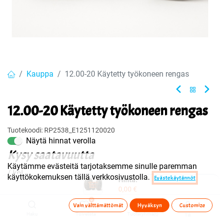
Kauppa
12.00-20 Käytetty työkoneen rengas
12.00-20 Käytetty työkoneen rengas
Tuotekoodi:
RP2538_E1251120020
Näytä hinnat verolla
Kysy saatavuutta
Käytämme evästeitä tarjotaksemme sinulle paremman
/ kpl
käyttökokemuksen tällä verkkosivustolla.
Evästekäytännöt
Hinta:
0,00
€
0
Vain välttämättömät
Hyväksyn
Customize
Ota yhteyttä
Haku
Toivelista
Tuoteryhmä(t)
Tili