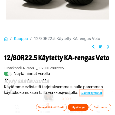
Kauppa
12/80R22.5 Käytetty KA-rengas Veto
12/80R22.5 Käytetty KA-rengas Veto
Tuotekoodi:
RP4581_L02001280225V
Näytä hinnat verolla
Kysy saatavuutta
Käytämme evästeitä tarjotaksemme sinulle paremman
/ kpl
käyttökokemuksen tällä verkkosivustolla.
Evästekäytännöt
Hinta:
0,00
€
0
Vain välttämättömät
Hyväksyn
Customize
Ota yhteyttä
Haku
Toivelista
Tuoteryhmä(t)
Tili